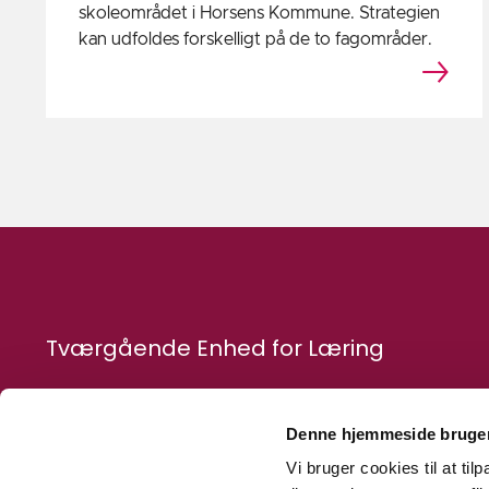
skoleområdet i Horsens Kommune. Strategien
kan udfoldes forskelligt på de to fagområder.
Tværgående Enhed for Læring
Chr M Østergaards Vej 4
Denne hjemmeside bruger
8700 Horsens
Vi bruger cookies til at til
Telefon: 76 29 30 90