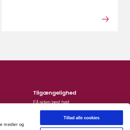
Tilgængelighed
Få siden læst højt
Læs tilgængelighedserklæring
Tillad alle cookies
Du kan altid skrive til os
ale medier og
på
horsens.kommune@horsens.dk
hvis