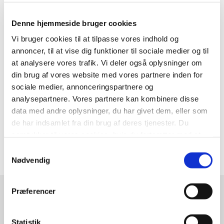
Denne hjemmeside bruger cookies
Tværgående Enhed for Læring
Vi bruger cookies til at tilpasse vores indhold og
annoncer, til at vise dig funktioner til sociale medier og til
Chr M Østergaards Vej 4
at analysere vores trafik. Vi deler også oplysninger om
8700 Horsens
din brug af vores website med vores partnere inden for
Telefon:
76 29 30 90
sociale medier, annonceringspartnere og
Send sikker mail (kræver MitID)
analysepartnere. Vores partnere kan kombinere disse
data med andre oplysninger, du har givet dem, eller som
Tværgående Enhed for Læring
de har indsamlet fra din brug af deres tjenester. Du
samtykker til vores cookies, hvis du fortsætter med at
anvende vores hjemmeside.
Samtykkevalg
Nødvendig
Præferencer
Læs mere
Statistik