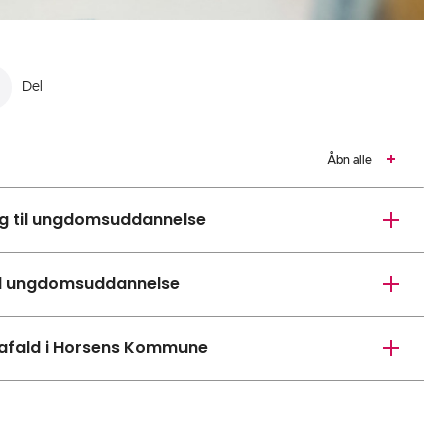
Del
Åbn alle
ing til ungdomsuddannelse
til ungdomsuddannelse
afald i Horsens Kommune